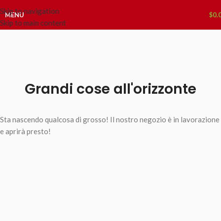
Skip to navigation
MENU
$
0.
Skip to main content
Grandi cose all'orizzonte
Sta nascendo qualcosa di grosso! Il nostro negozio è in lavorazione
e aprirà presto!