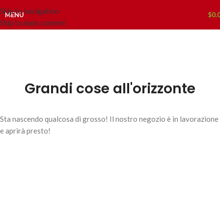
Skip to navigation
MENU
$
0.
Skip to main content
Grandi cose all'orizzonte
Sta nascendo qualcosa di grosso! Il nostro negozio è in lavorazione
e aprirà presto!