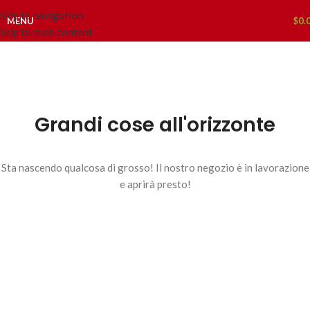
Skip to navigation
MENU
$
0.
Skip to main content
Grandi cose all'orizzonte
Sta nascendo qualcosa di grosso! Il nostro negozio è in lavorazione
e aprirà presto!