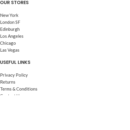
OUR STORES
New York
London SF
Edinburgh
Los Angeles
Chicago
Las Vegas
USEFUL LINKS
Privacy Policy
Returns
Terms & Conditions
Contact Us
Latest News
Our Sitemap
FOOTER MENU